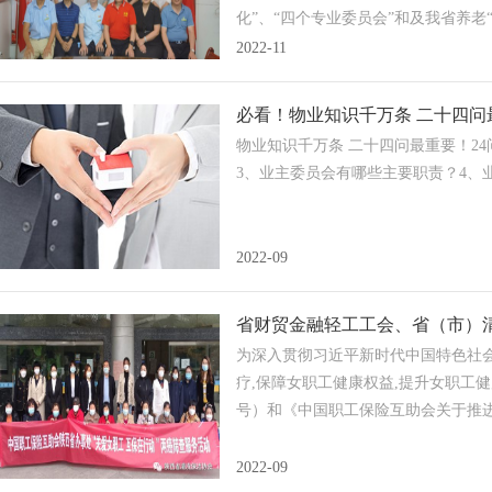
管理的有效模式，促进人与自然和谐
化”、“四个专业委员会”和及我省养
化配套措施，按照国家有关规定在规
性强，使与会人员倍受鼓舞。
2022-11
做好指导服务、审核评估和监督管理
设立国家公园，指导编制和审批国家
时向国务院报告。
必看！物业知识千万条 二十四问
物业知识千万条 二十四问最重要！2
3、业主委员会有哪些主要职责？4、业
2022-09
省财贸金融轻工工会、省（市）清
为深入贯彻习近平新时代中国特色社会
疗,保障女职工健康权益,提升女职工
号）和《中国职工保险互助会关于推进
2022-09