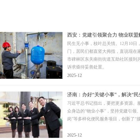
西安：党建引领聚合力 物业联盟
民生无小事，枝叶总关情。12月10
门，居民们都直竖大拇指，直说现在家
市碑林区东关南街街道互助社区接到
诉求亟待妥善处置。
2025-12
济南：办好“关键小事”，解决“民
习近平总书记指出，要把更多资源、
众身边的“物业小事”，坚持党建引领
岗”等多样化便民服务项目，创新了“接
2025-12