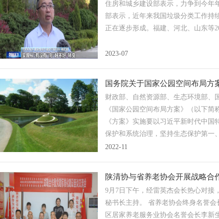
住房和城乡建设部表示，力争到今年年
部表示，近年来我国垃圾分类工作持续
正在逐步形成。福建、河北、山东等2
2023-07
国务院关于国家公园空间布局方
财政部、自然资源部、生态环境部、
《国家公园空间布局方案》（以下简
《方案》实施要以习近平新时代中国
保护和系统治理，坚持生态保护第一
样性最富集的区域纳入国家公园体系
2022-11
模，完善设立标准和程序，严把创建
运行管理体制机制，强化政策支持和
陕清协与省养老协会开展战略合
特色的以国家公园为主体的自然保护
9月7日下午，经雷英杰会长热心对
导，明确责任分工，健全工作机制，
秘书长主持。 省养老协会终身名誉
济发展、社会管理、公共服务、防灾
区居家养老服务业协会名誉会长李新