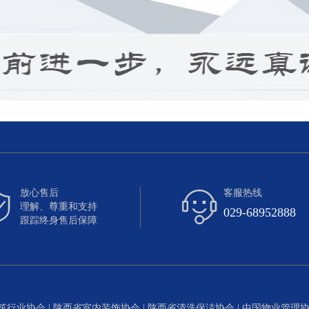
放心售后
客服热线


理解、尊重和支持
029-68952888
跟踪终身售后保障
筑行业协会
|
陕西省室内装饰协会
|
陕西省清洗保洁协会
|
中国物业管理