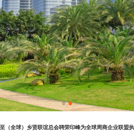
至（全球）乡贤联谊总会聘荣印峰为全球周商企业联盟